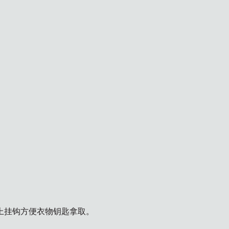
上挂钩方便衣物钥匙拿取。