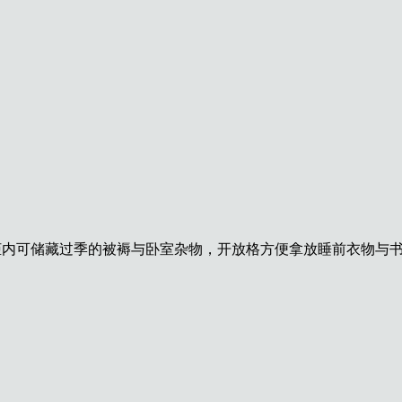
柜内可储藏过季的被褥与卧室杂
物，开放格方便拿放睡前衣物与