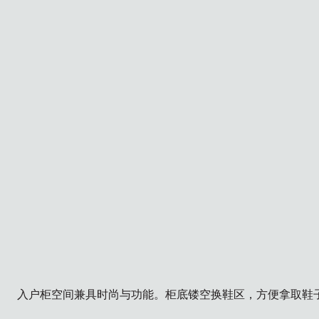
入户柜空间兼具时尚与功能。柜底镂空换鞋区，方便拿取鞋