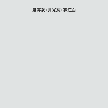
晨雾灰+月光灰+雾江白