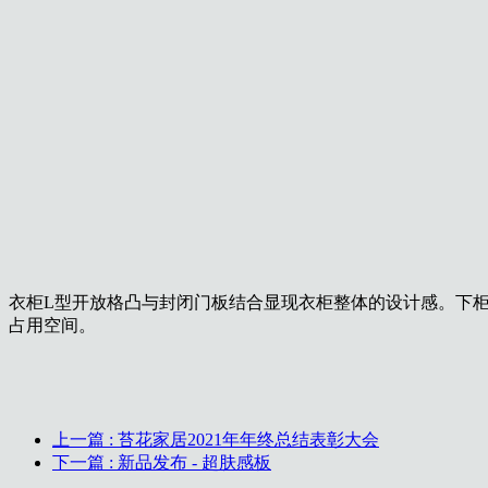
衣柜L型开放格凸与封闭门板结合显现衣柜整体
的设计感。下
占用空间。
上一篇
: 苔花家居2021年年终总结表彰大会
下一篇
: 新品发布 - 超肤感板