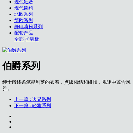
现代轻奢
现代简约
北欧系列
简欧系列
静电喷粉系列
配套产品
全部
护墙板
伯爵系列
绅士般线条笔挺利落的衣着，点缀领结和纽扣，规矩中蕴含风
雅。
上一篇
: 边界系列
下一篇
: 轻雅系列